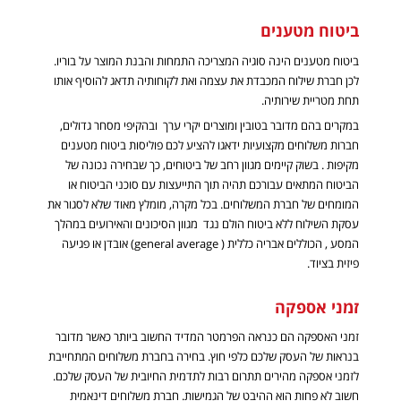
ביטוח מטענים
ביטוח מטענים הינה סוגיה המצריכה התמחות והבנת המוצר על בוריו
.
לכן חברת שילוח המכבדת את עצמה ואת לקוחותיה תדאג להוסיף אותו
תחת מטריית שירותיה.
במקרים בהם מדובר בטובין ומוצרים יקרי ערך ובהקיפי מסחר גדולים,
חברות משלוחים מקצועיות ידאגו להציע לכם פוליסות
ביטוח
מטענים
מקיפות . בשוק קיימים מגוון רחב של ביטוחים, כך שבחירה נכונה של
הביטוח המתאים עבורכם תהיה תוך התייעצות עם סוכני הביטוח או
המומחים של חברת המשלוחים. בכל מקרה, מומלץ מאוד שלא לסגור את
עסקת השילוח ללא ביטוח הולם נגד מגוון הסיכונים והאירועים במהלך
המסע , הכוללים אבריה כללית (
general average
) אובדן או פגיעה
פיזית בציוד.
זמני אספקה
זמני האספקה הם כנראה הפרמטר המדיד החשוב ביותר כאשר מדובר
בנראות של העסק שלכם כלפי חוץ. בחירה בחברת משלוחים המתחייבת
לזמני אספקה מהירים תתרום רבות לתדמית החיובית של העסק שלכם.
חשוב לא פחות הוא ההיבט של הגמישות. חברת משלוחים דינאמית