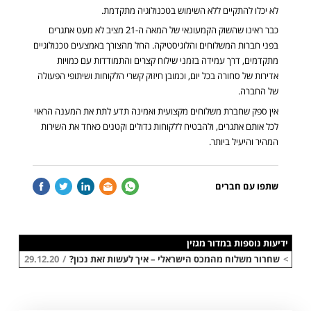
לא יכלו להתקיים ללא השימוש בטכנולוגיה מתקדמת.
כבר ראינו שהשוק הקמעונאי של המאה ה-21 מציב לא מעט אתגרים
בפני חברות המשלוחים והלוגיסטיקה. החל מהצורך באמצעים טכנולוגיים
מתקדמים, דרך עמידה בזמני שילוח קצרים והתמודדות עם כמויות
אדירות של סחורה בכל יום, וכמובן חיזוק קשרי הלקוחות ושיתופי הפעולה
של החברה.
אין ספק שחברת משלוחים מקצועית ואמינה תדע לתת את המענה הראוי
לכל אותם אתגרים, ולהבטיח ללקוחות גדולים וקטנים כאחד את השירות
המהיר והיעיל ביותר.
cebook
Twitter
LinkedIn
Email
Whatsapp
שתפו עם חברים
ידיעות נוספות במדור מגזין
>
שחרור משלוח מהמכס הישראלי – איך לעשות זאת נכון?
/
29.12.20