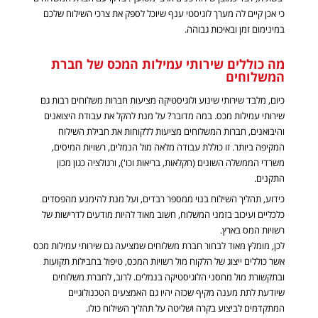
כי אכן קיים לה
מערך
לוגיסטי
ענף שיוכל לספק את צרכי השילוח שלכם
במינימום זמן ובאיכות גבוהה.
מה כוללים שירותי עמילות המכס של חברת
המשלוחים
כיום, מלבד שירותי שינוע ולוגיסטיקה מציעות חברות משלוחים רבות גם
שירותי
עמילות
מכס
. במה מדובר? על מנת להקל את עבודת היצואנים
והיבואנים, חברות המשלוחים מציעות ללקוחות את חבילת השילוח
המקיפה ביותר. זו כוללת עבודה מלאה מול הנמלים, רשויות המיסים,
משרדי הממשלה השונים (חקלאות, בריאות וכו'), ורגולציה כגון מכון
התקנים.
כידוע, תהליך השילוח בנוי ממספר רבדים, ועל מנת להימנע מהפסדים
כלכליים ועיכוב בזמני המשלוח, חשוב מאוד להיות מודעים לדרישות של
רשויות המס בארץ.
לכן, מומלץ מאוד לבחור חברת משלוחים שמציעה גם שירותי עמילות מכס
אשר כוללים ייצוג של הלקוח מול רשויות המכס, טיפול בחבילות תקועות
ובתקשורת מול מחסני הלוגיסטיקה בנמלים. לרוב, לחברת משלוחים
שיודעת לתת מענה מקיף שכזה יהיו גם האמצעים הטכנולוגיים
המתקדמים לביצוע בקרה ושליטה על תהליך השילוח כולו.