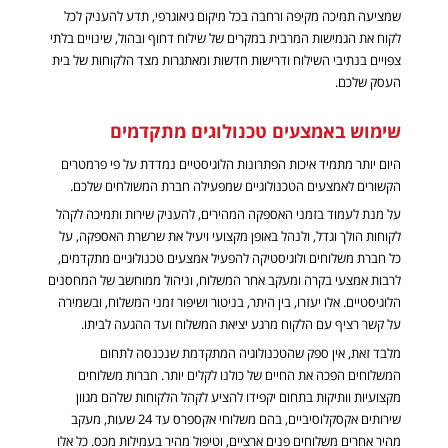
שמציעה תמיכה מקיפה ורחבה בכל מיקום גיאוגרפי, תדע להעניק לכל
לקוח את הגמישות המרבית במקרים של שילוח דחוף ובהול, שינויים בלתי
צפויים בנתיבי השילוח ודרישות חדשות ומאתגרות מצד הלקוחות של בית
העסק שלכם.
שימוש באמצעים טכנולוגים מתקדמים
היום יותר מתמיד איכות הפתרונות הלוגיסטיים נמדדת על פי פרמטרים
הקשורים לאמצעים הטכנולוגיים שמפעילה חברת המשולחים שלכם.
על מנת לעמוד בזמני האספקה המהירים, להעניק שירות ותמיכה לקהל
לקוחות הולך וגדל, ולנהל באופן מקצועי ויעיל את שרשרת האספקה, על
כל חברת משלוחים ולוגיסטיקה להפעיל אמצעים טכנולוגיים מתקדמים,
לרבות אמצעי בקרה ומעקב אחר המשלוח, וניהול ממוחשב של המחסנים
הלוגיסטיים. אלו יעזרו, בין היתר, בניטור ושיפור זמני המשלוח, ובשמירה
על קשר רציף עם הלקוח מרגע יציאת המשלוח ועד ההגעה לביתו.
מלבד זאת, אין ספק שהטכנולוגיה המתקדמת שנכנסה לתחום
המשלוחים הפכה את החיים של כולנו לקלים יותר. חברות משלוחים
מקצועיות וותיקות בתחום יקפידו להציע לקהל הלקוחות שלהם מגוון
שירותים אקסקלוסיביים, בהם משלוחי אקספרס עד 24 שעות, מעקב
מהיר אחרים משלוחים פנים ארציים, וטיפול מהיר בעמילות מכס. כל אלו