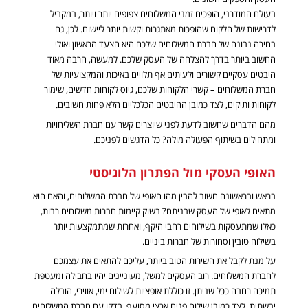
בעולם המודרני, הופכים זמני המשלוחים צפופים יותר ויותר, במקביל
לדרישות של הלקוח שהופכות מאתגרות וקשות יותר ליישום. לכן, גם
בחירה נבונה של חברת המשלוחים שלכם היא הצעד הראשון ואולי
החשוב ביותר בדרך להצלחה של העסק שלכם. למעשה, הרבה מאוד
היבטים עסקיים קשורים ולעיתים אף תלויים באיכות והמקצועיות של
חברת המשלוחים – קשרי הלקוחות שלכם, גיוס לקוחות חדשים, שימור
לקוחות ותיקים, לצד כמובן ההיבטים הכלכליים הלא פחות חשובים.
מהם הדברים שחשוב לדעת לפני שיוצרים קשר עם חברת השליחויות
ומתחילים בשיתוף הפעולה מולה? כל הדגשים לפניכם.
האופי העסקי מול הפתרון הלוגיסטי
בראש ובראשונה חשוב להבין מהו האופי של חברת המשלוחים, והאם הוא
מתאים לאופי של העסק שבניתם? בשוק קיימות חברות משלוחים רבות,
כאלו שמתעסקות בשילוחים רחבי היקף, ואחרות שמתמקצעות יותר
בשילוח טובין וסחורות של חברות ביניים.
על מנת לקבל את השירות הטוב ביותר, עליכם להתאים את עצמכם
לחברת המשלוחים. רוב העסקים למשל, מעוניינים יהיו בחבילה ומעטפת
תמיכה רחבה ככל שניתן. זו כוללת אופציות לשילוח ימי, אווירי, הובלה
יבשתית, לצד כמובן שילוח פנים ארצי מסועף. בדקו עם חברת המשלוחים