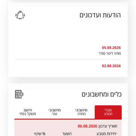
הודעות ועדכונים
05.08.2026
מחיר ליטר סולר
02.08.2026
קורס יבוא/יצוא וסחר בין לאומי
27.07.2026
עדכון היטל דלק מאירופה - Challenge Group
כלים ומחשבונים
06.07.2026
אוריין : עדכון אחוז היטל דלק
שערי
מחשבוני
מחשבוני
חישוב
מטבע
המרה
עזר
משקל נפחי
05.07.2026
הודעה מחברת קאל (צ'אלנג' אירליינז) בדבר ירידה נוספת בהיטל הדלק
תאריך עדכון:
06.08.2026
מאירופה
יחידות מטבע
השער
% שינוי