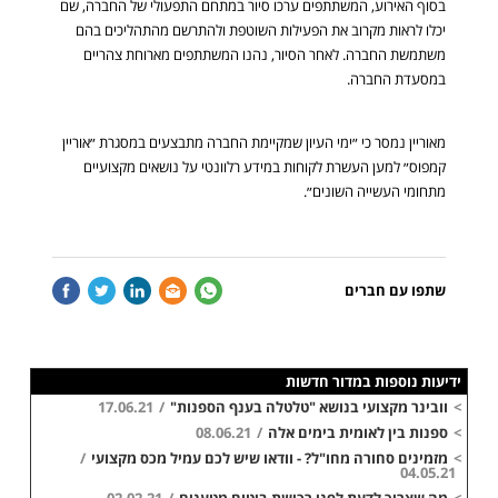
בסוף האירוע, המשתתפים ערכו סיור במתחם התפעולי של החברה, שם
יכלו לראות מקרוב את הפעילות השוטפת ולהתרשם מהתהליכים בהם
משתמשת החברה. לאחר הסיור, נהנו המשתתפים מארוחת צהריים
במסעדת החברה.
מאוריין נמסר כי ״ימי העיון שמקיימת החברה מתבצעים במסגרת ״אוריין
קמפוס״ למען העשרת לקוחות במידע רלוונטי על נושאים מקצועיים
מתחומי העשייה השונים״.
cebook
Twitter
LinkedIn
Email
Whatsapp
שתפו עם חברים
ידיעות נוספות במדור חדשות
>
וובינר מקצועי בנושא "טלטלה בענף הספנות"
/
17.06.21
>
ספנות בין לאומית בימים אלה
/
08.06.21
>
מזמינים סחורה מחו"ל? - וודאו שיש לכם עמיל מכס מקצועי
/
04.05.21