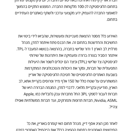
בתחום הלוגיסטיקה לכ-100 מלקוחות החברה. המפגש התקיים בהמשך
למאמצי החברה להעמיק ידע מקצועי עדכני ולשתף באתגרים העתידיים
בתחום.
האירוע כלל מספר הרצאות מעניינות ומעשירות, שהביאו לידי ביטוי את
החשיבות והחדשנות בתחום זה. את הכנס פתח איתמר למדן, מנהל
מרלו״ג לב הארץ 1 ודור שלישי בחברה, בהרצאה בנושא המעבר ל-TPL.
איתמר הסביר בצורה ברורה ומעמיקה את היתרונות של שירותי
לוגיסטיקה צד שלישי (TPL) וכיצד הם יכולים לשפר את היעילות
התפעולית של חברות, וסקר את היכולות והטכנולוגיות המתקדמות
בשבעת האתרים הלוגיסטיים של חטיבת הלוגיסטיקה של אוריין
המשתרעים על שטח כולל של 150 אלף מ״ר ופרוסים בקריית אתא, לב
הארץ, מודיעין ובקריית מלאכי. לדברי למדן, המגמה הברורה היא של
חברות לעבור לספקי 3PL החל מחברות ענק גלובליות כמו Apple,
Nvidia, ASML, חברות תרופות ותמרוקים, ועד חברות ממשלתיות ואפילו
צה״ל.
לאחר מכן הציג אסף דיין, מנהל תחום האי קומרס באוריין, את כל
החידושים האחרונים בתחום ההפצה בכלל ואת ה״המייל האחרון״ בפרט.