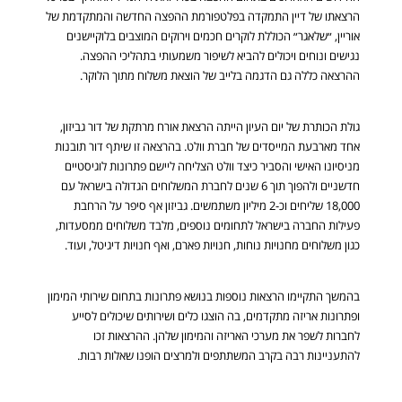
הרצאתו של דיין התמקדה בפלטפורמת ההפצה החדשה והמתקדמת של
אוריין, ״שלאגר״ הכוללת לוקרים חכמים וירוקים המוצבים בלוקיישנים
נגישים ונוחים ויכולים להביא לשיפור משמעותי בתהליכי ההפצה.
ההרצאה כללה גם הדגמה בלייב של הוצאת משלוח מתוך הלוקר.
גולת הכותרת של יום העיון הייתה הרצאת אורח מרתקת של דור גביזון,
אחד מארבעת המייסדים של חברת וולט. בהרצאה זו שיתף דור תובנות
מניסיונו האישי והסביר כיצד וולט הצליחה ליישם פתרונות לוגיסטיים
חדשניים ולהפוך תוך 6 שנים לחברת המשלוחים הגדולה בישראל עם
18,000 שליחים וכ-2 מיליון משתמשים. גביזון אף סיפר על הרחבת
פעילות החברה בישראל לתחומים נוספים, מלבד משלוחים ממסעדות,
כגון משלוחים מחנויות נוחות, חנויות פארם, ואף חנויות דיגיטל, ועוד.
בהמשך התקיימו הרצאות נוספות בנושא פתרונות בתחום שירותי המימון
ופתרונות אריזה מתקדמים, בה הוצגו כלים ושירותים שיכולים לסייע
לחברות לשפר את מערכי האריזה והמימון שלהן. ההרצאות זכו
להתעניינות רבה בקרב המשתתפים ולמרצים הופנו שאלות רבות.