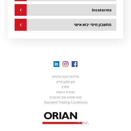
Incoterms
05.08.2026
מחיר ליטר סולר
מחשבון מיסי יבוא אישי
02.08.2026
קורס יבוא/יצוא וסחר בין לאומי
27.07.2026
עדכון היטל דלק מאירופה - Challenge Group
Linkedin
Instagram
Facebook
06.07.2026
אוריין : עדכון אחוז היטל דלק
מדיניות הגנת פרטיות
עיון ותיקון מידע
05.07.2026
מחירון
הודעה מחברת קאל (צ'אלנג' אירליינז) בדבר ירידה נוספת בהיטל הדלק
מאירופה
הצהרת נגישות
תנאי שימוש אתר אינטרנט
Standard Trading Conditions
02.07.2026
עדכון רגולציה ליבואנים במסגרת רפורמה: מה שטוב לאירופה טוב לישראל
07.06.2026
עדכון חשוב – מעבר לקישור חדש לפורטל אוריין