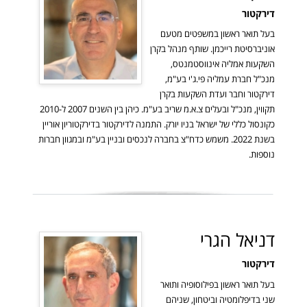
דירקטור
בעל תואר ראשון במשפטים מטעם
אוניברסיטת רייכמן. שותף מנהל בקרן
השקעות אמליה אינווסטמנטס,
מנכ"ל חברת עמליה פי.ג'י בע"מ,
דירקטור וחבר ועדת השקעות בקרן
תקווין, מנכ"ל ובעלים צ.א.מ שריב בע"מ. כיהן בין השנים 2007 ל-2010
כקונסול כללי של ישראל בניו יורק. התמנה לדירקטור בדירקטוריון אוריין
בשנת 2022. משמש כדח"צ בחברה לנכסים ובניין בע"מ ובמגוון חברות
נוספות.
דניאל הגרי
דירקטור
בעל תואר ראשון בפילוסופיה ותואר
שני בדיפלומטיה וביטחון, שניהם