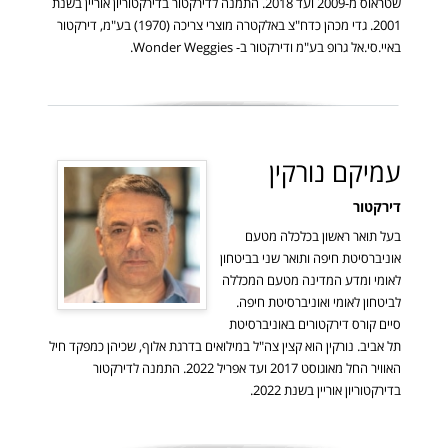
שטראוס מ-2009 ועד 2018. התמנה לדירקטור בדירקטוריון אוריין בשנת
2001. גדי מכהן כדח"צ באלקטרה מוצרי צריכה (1970) בע"מ, דירקטור
באיי.סי.אל גרופ בע"מ ודירקטור ב- Wonder Weggies.
עמיקם נורקין
דירקטור
בעל תואר ראשון בכלכלה מטעם
אוניברסיטת חיפה ותואר שני בביטחון
לאומי ומדע המדינה מטעם המכללה
לביטחון לאומי ואוניברסיטת חיפה.
סיים קורס דירקטורים באוניברסיטת
תל אביב. נורקין הוא קצין צה"ל במילואים בדרגת אלוף, שכיהן כמפקד חיל
האוויר החל מאוגוסט 2017 ועד אפריל 2022. התמנה לדירקטור
בדירקטוריון אוריין בשנת 2022.