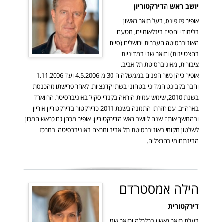
יושב ראש הדירקטוריון
אופיר פז פינס, בעל תואר ראשון
בלימודי יחסים בינלאומיים, מטעם
האוניברסיטה העברית ירושלים (סיים
בהצטיינות) ותואר שני במדיניות
ציבורית, מאוניברסיטת תל אביב.
אופיר כיהן כשר הפנים בממשלה ה-30 מ-4.5.2006 ועד 1.11.2006
וחבר בקבינט המדיני-בטחוני בשתי קדנציות. לאחר פרישתו מהכנסת
בשנת 2010, שימש עמית הוראה בקנדי סקול באוניברסיטת הרווארד
בארה״ב. עם חזרתו התמנה בשנת 2011 כדירקטור בדירקטוריון אוריין
ובהמשך אותה שנה ליושב ראש הדירקטוריון. אופיר מכהן גם כראש המכון
לשלטון מקומי באוניברסיטת תל אביב ומרצה באוניברסיטה ובמרכז
הבינתחומי בהרצליה.
הילה אמסטרדם
דירקטורית
בעלת תואר ראשון בכלכלה ותואר שני