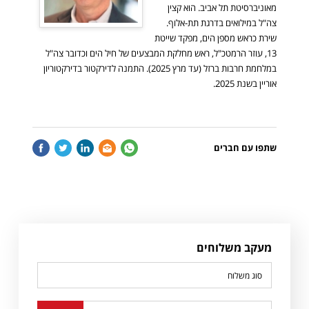
מאוניברסיטת תל אביב. הוא קצין
צה"ל במילואים בדרגת תת-אלוף.
שירת כראש מספן הים, מפקד שייטת
13, עוזר הרמטכ"ל, ראש מחלקת המבצעים של חיל הים וכדובר צה"ל
במלחמת חרבות ברזל (עד מרץ 2025). התמנה לדירקטור בדירקטוריון
אוריין בשנת 2025.
cebook
Twitter
LinkedIn
Email
Whatsapp
שתפו עם חברים
מעקב משלוחים