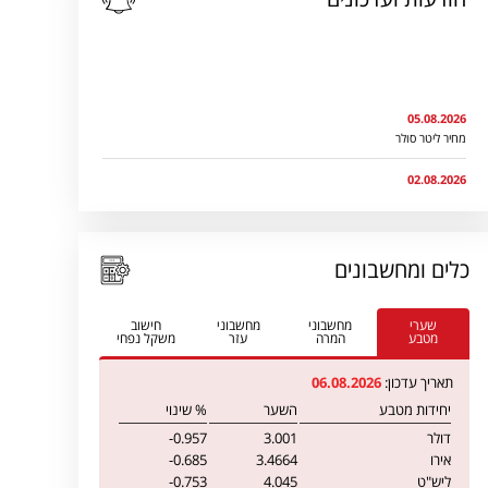
05.08.2026
מחיר ליטר סולר
02.08.2026
קורס יבוא/יצוא וסחר בין לאומי
27.07.2026
עדכון היטל דלק מאירופה - Challenge Group
כלים ומחשבונים
06.07.2026
אוריין : עדכון אחוז היטל דלק
שערי
מחשבוני
מחשבוני
חישוב
מטבע
המרה
עזר
משקל נפחי
05.07.2026
הודעה מחברת קאל (צ'אלנג' אירליינז) בדבר ירידה נוספת בהיטל הדלק
תאריך עדכון:
06.08.2026
מאירופה
יחידות מטבע
השער
% שינוי
02.07.2026
דולר
3.001
-0.957
עדכון רגולציה ליבואנים במסגרת רפורמה: מה שטוב לאירופה טוב לישראל
אירו
3.4664
-0.685
ליש"ט
4.045
-0.753