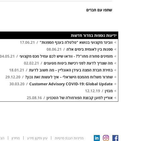
שתפו עם חברים
ידיעות נוספות במדור חדשות
>
וובינר מקצועי בנושא "טלטלה בענף הספנות"
/
17.06.21
>
ספנות בין לאומית בימים אלה
/
08.06.21
>
מזמינים סחורה מחו"ל? - וודאו שיש לכם עמיל מכס מקצועי
/
04.05.21
>
מה שצריך לדעת לפני רכישת ביטוח מטענים
/
02.02.21
>
בחירת חברת הפצה בעידן האונליין – מה חשוב לדעת
/
18.01.21
>
שחרור משלוח מהמכס הישראלי – איך לעשות זאת נכון?
/
29.12.20
30.03.20
/
Customer Advisory COVID-19: Global Update
>
>
מגזין
/
12.12.19
>
אוריין למען קבוצת הפורמולה של הטכניון
/
25.08.16
Linkedin
Instagram
Facebook
מדיניות הגנת פרטיות
עיון ותיקון מידע
מחירון
הצה