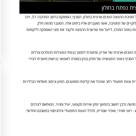
ית נפתח בחולון
חברת הלוגיסטיקה והשילוח הבינלאומי אוריין מודיעה על פתיחת סניף חדש של חטיבת ההפצה הפנים-ארצית בחולון. הסניף, הממוקם ברחוב המרכבה 51, ירכז
וקרים של החטיבה, אשר מועברים אליו בימים אלה. המעבר מהווה חלק
 באזור המרכז, לייעל את שרשרת ההפצה ולקצר את זמני האספקה ללקוחות
נים-ארצית של אוריין, ומיועדת לתמוך בנפחי הפעילות ההולכים וגדלים
של הסניף באזור התעשייה של חולון נבחן במטרה לאפשר נגישות מיטבית לצירי
ית וצוות תפעולי רחב שינהל את קליטת המטענים, המיון וניתוב משלוחי הבלדרות
מהווה נדבך חשוב בהמשך מתן שירות מקצועי, יעיל ומהיר, המותאם לצרכים
ועי סווירי, אופיר שטרית, ולכלל הצוות התפעולי והלוגיסטי במשכנם החדש״.