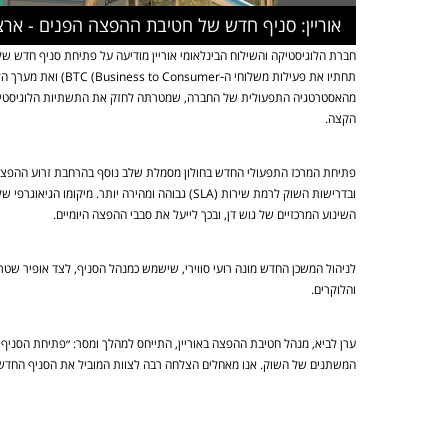
אוריין: סניף חדש של חטיבת ההפצה הפנים - ארצ
תחתיו את פעילות משלוחי ה‑
BTC (Business to Consumer
) ואת מערך הל
מהאסטרטגיה התפעולית של החברה, שמטרתה לחזק את התשתיות הלוגיסטיות
הקצה.
פתיחת המרכז התפעולי החדש בחולון מסמלת שלב נוסף בהרחבת זרוע ההפצה הפ
ובדרישות השוק לרמת שירות (
SLA
) גבוהה ומהירה יותר. מיקומו הגיאוגרפי 
השינוע המרכזיים של גוש דן, ובכך לייעל את סבבי ההפצה היומיים.
לניהול המשכן החדש מונה רועי סווירי, שישמש כמנהל הסניף, לצד אופיר שטר
והלוקרים.
ערן לביא, מנהל חטיבת ההפצה באוריין, התייחס למהלך ומסר: ״פתיחת הסניף 
המשתנים של השוק. אנו מאחלים הצלחה רבה לצוות המוביל את הסניף החדש - ר